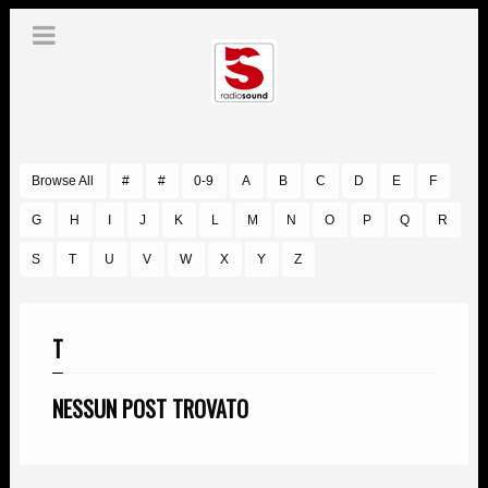
Browse All
#
#
0-9
A
B
C
D
E
F
G
H
I
J
K
L
M
N
O
P
Q
R
S
T
U
V
W
X
Y
Z
T
NESSUN POST TROVATO