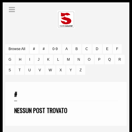
Browse All
#
#
0-9
A
B
C
D
E
F
G
H
I
J
K
L
M
N
O
P
Q
R
S
T
U
V
W
X
Y
Z
#
NESSUN POST TROVATO