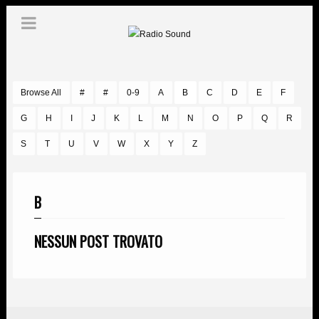
Browse All
#
#
0-9
A
B
C
D
E
F
G
H
I
J
K
L
M
N
O
P
Q
R
S
T
U
V
W
X
Y
Z
B
NESSUN POST TROVATO